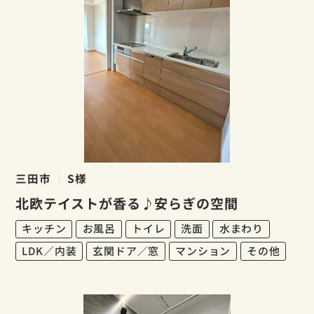
三田市
S様
北欧テイストが香る♪安らぎの空間
キッチン
お風呂
トイレ
洗面
水まわり
LDK／内装
玄関ドア／窓
マンション
その他