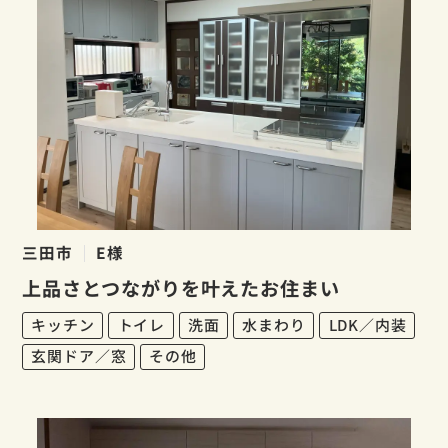
三田市
E様
上品さとつながりを叶えたお住まい
キッチン
トイレ
洗面
水まわり
LDK／内装
玄関ドア／窓
その他