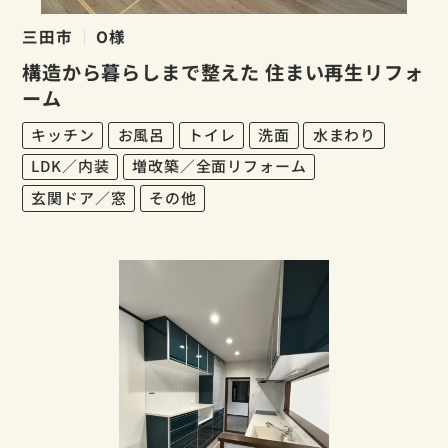
三田市
O様
構造から暮らしまで整えた 住まい再生リフォ
ーム
キッチン
お風呂
トイレ
洗面
水まわり
LDK／内装
増改築／全面リフォーム
玄関ドア／窓
その他