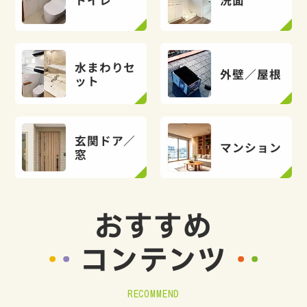
トイレ
洗面
水まわりセ
外壁／屋根
ット
玄関ドア／
マンション
窓
おすすめ
コンテンツ
RECOMMEND