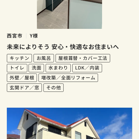
西宮市
Y様
未来によりそう 安心・快適なお住まいへ
キッチン
お風呂
屋根葺替・カバー工法
トイレ
洗面
水まわり
LDK／内装
外壁／屋根
増改築／全面リフォーム
玄関ドア／窓
その他