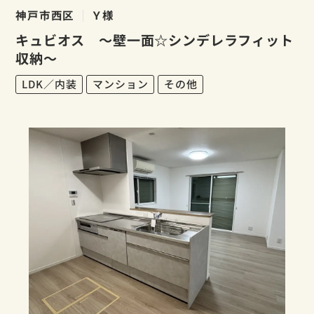
神戸市西区
Ｙ様
キュビオス ～壁一面☆シンデレラフィット
収納～
LDK／内装
マンション
その他