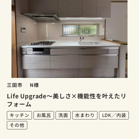
三田市
N様
Life Upgrade～美しさ×機能性を叶えたリ
フォーム
キッチン
お風呂
洗面
水まわり
LDK／内装
その他