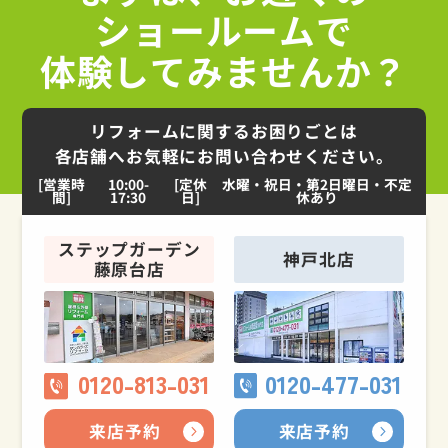
ショールームで
体験してみませんか？
リフォームに関するお困りごとは
各店舗へお気軽にお問い合わせください。
[営業時
10:00-
[定休
水曜・祝日・第2日曜日・不定
間]
17:30
日]
休あり
ステップガーデン
神戸北店
藤原台店
0120-813-031
0120-477-031
来店予約
来店予約