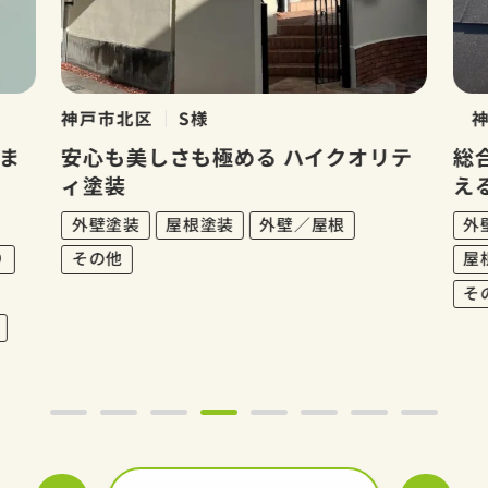
神戸市北区
S様
神
ま
安心も美しさも極める ハイクオリテ
総
ィ塗装
え
外壁塗装
屋根塗装
外壁／屋根
外
り
その他
屋
そ