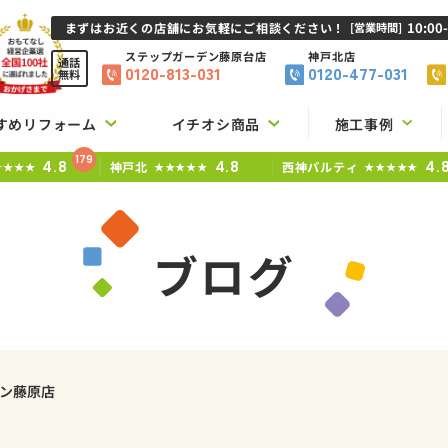
10:00
まずはお近くの店舗にお気軽にご相談ください！
[営業時間]
ステップガーデン
藤原台店
神戸北店
通話
0120-813-031
0120-477-031
無料
すめリフォーム
イチオシ商品
施工事例
179
4.8
4.8
4.
神戸北
西神パルティ
★★★★
★★★★★
★★★★★
ブログ
ン藤原店