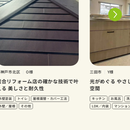
市北区
O様
三田市
Y様
リフォーム店の確かな技術で叶
光がめぐる やさしい
 美しさと耐久性
空間
装
トイレ
屋根葺替・カバー工法
キッチン
お風呂
洗面
屋根
その他
LDK／内装
マンション