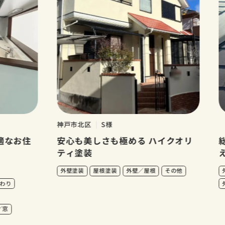
神戸市北区
S様
神戸
お住
安心も美しさも極める ハイクオリ
総合
ティ塗装
える
外壁塗装
屋根塗装
外壁／屋根
その他
外壁塗
外壁／