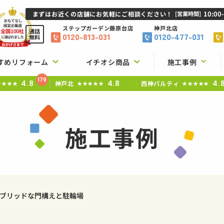
10:00
まずはお近くの店舗にお気軽にご相談ください！
[営業時間]
ステップガーデン
藤原台店
神戸北店
通話
0120-813-031
0120-477-031
無料
すめリフォーム
イチオシ商品
施工事例
179
4.8
4.8
4.
神戸北
西神パルティ
★★★★
★★★★★
★★★★★
施工事例
ブリッドな門構えと駐輪場