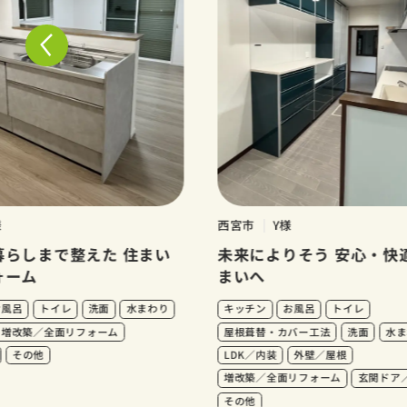
西宮市
Y様
しまで整えた 住まい
未来によりそう 安心・快適な
ム
まいへ
トイレ
洗面
水まわり
キッチン
お風呂
トイレ
築／全面リフォーム
屋根葺替・カバー工法
洗面
水まわり
の他
LDK／内装
外壁／屋根
増改築／全面リフォーム
玄関ドア／窓
その他