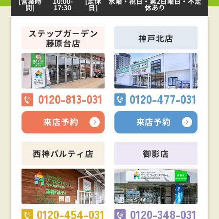
[営業時
10:00-
[定休
水曜・祝日・第2日曜日・不定
間]
17:30
日]
休あり
ステップガーデン
神戸北店
藤原台店
0120-813-031
0120-477-031
来店予約
来店予約
西神パルティ店
御影店
0120-454-031
0120-348-031