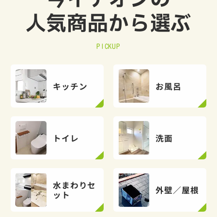
人気商品から選ぶ
PICKUP
キッチン
お風呂
トイレ
洗面
水まわりセ
外壁／屋根
ット