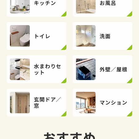
キッチン
お風呂
トイレ
洗面
水まわりセ
外壁／屋根
ット
玄関ドア／
マンション
窓
おすすめ