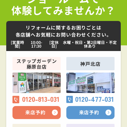
体験してみませんか？
リフォームに関するお困りごとは
各店舗へお気軽にお問い合わせください。
[営業時
10:00-
[定休
水曜・祝日・第2日曜日・不定
間]
17:30
日]
休あり
ステップガーデン
神戸北店
藤原台店
0120-813-031
0120-477-031
来店予約
来店予約