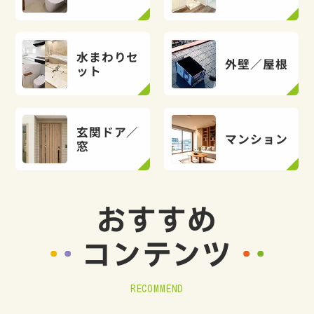
水まわりセ
外壁／屋根
ット
玄関ドア／
マンション
窓
おすすめ
コンテンツ
RECOMMEND