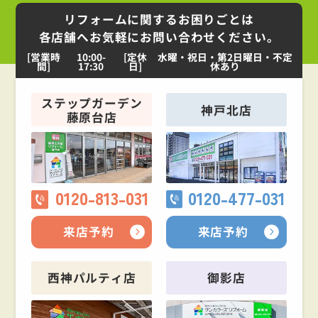
リフォームに関するお困りごとは
各店舗へお気軽にお問い合わせください。
[営業時
10:00-
[定休
水曜・祝日・第2日曜日・不定
間]
17:30
日]
休あり
ステップガーデン
神戸北店
藤原台店
0120-813-031
0120-477-031
来店予約
来店予約
西神パルティ店
御影店