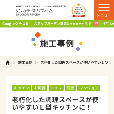
神戸市・三田市・西宮市のリフォーム＆増改築専門店
メニュー
Googleクチコミ
4.8
ステップガーデン藤原台
神戸北
179
★★★★★
施工事例
ホーム
施工事例
老朽化した調理スペースが使いやすいＬ型キ
キッチン
お風呂
トイレ
洗面
マンション
老朽化した調理スペースが使
いやすいＬ型キッチンに！