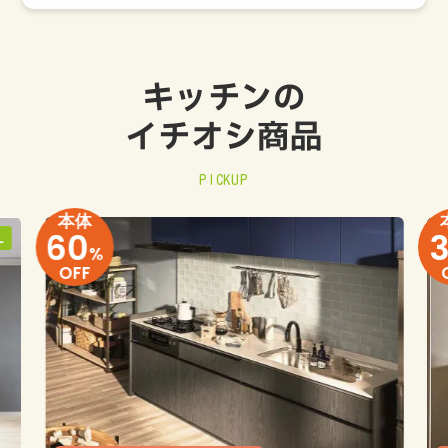
キッチンの
イチオシ商品
PICKUP
本体
60
L
%
OFF