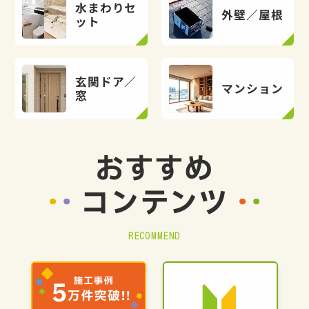
水まわりセ
外壁／屋根
ット
玄関ドア／
マンション
窓
おすすめ
コンテンツ
RECOMMEND