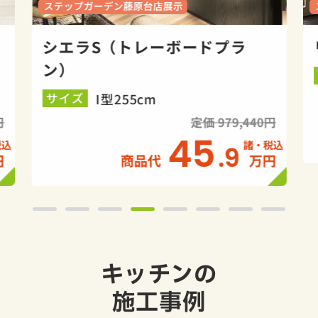
ステップガーデン藤原台店展示
シエラS（トレーボードプラ
ン）
I型255cm
サイズ
円
定価 979,440円
45
.9
円
商品代
万円
キッチンの
施工事例