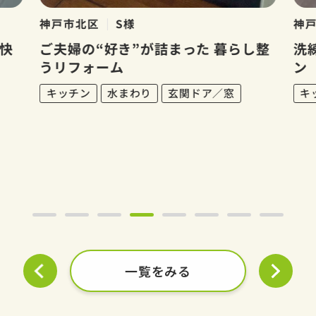
神戸市北区
S様
神
快
ご夫婦の“好き”が詰まった 暮らし整
洗
うリフォーム
ン
キッチン
水まわり
玄関ドア／窓
キ
一覧をみる