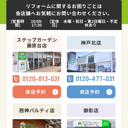
リフォームに関するお困りごとは
各店舗へお気軽にお問い合わせください。
[営業時
10:00-
[定休
水曜・祝日・第2日曜日・不定
間]
17:30
日]
休あり
ステップガーデン
神戸北店
藤原台店
0120-813-031
0120-477-031
来店予約
来店予約
西神パルティ店
御影店