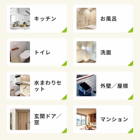
キッチン
お風呂
トイレ
洗面
水まわりセ
外壁／屋根
ット
玄関ドア／
マンション
窓