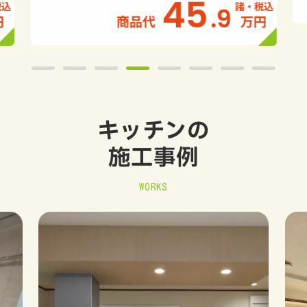
45
.9
円
商品代
万円
キッチンの
施工事例
WORKS