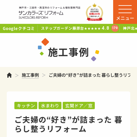
神戸市・三田市・西宮市のリフォーム＆増改築専門店
メニュー
Googleクチコミ
4.8
ステップガーデン藤原台
神戸北
179
★★★★★
施工事例
ホーム
施工事例
ご夫婦の“好き”が詰まった 暮らし整うリフォ
キッチン
水まわり
玄関ドア／窓
ご夫婦の“好き”が詰まった 暮
らし整うリフォーム