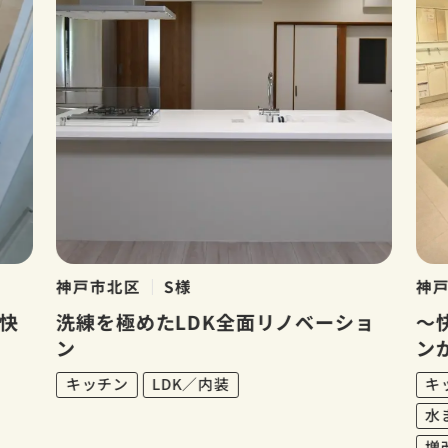
神戸市北区
S様
神
快
洗練を極めたLDK全面リノベーショ
～
ン
ン
キッチン
LDK／内装
キ
水
増