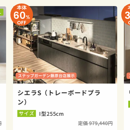
本体
60
L
%
OFF
ステップガーデン藤原台店展示
シエラS（トレーボードプラ
ン）
I型255cm
サイズ
円
定価 979,440円