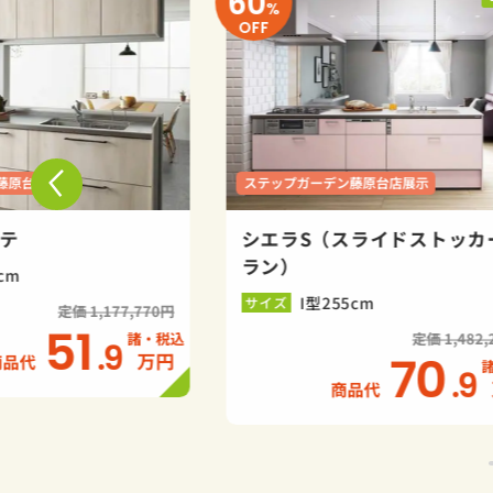
60
%
OFF
藤原台店展示
ステップガーデン藤原台店展示
ッテ
シエラS（スライドストッカ
ラン）
cm
I型255cm
サイズ
定価 1,177,770円
51
定価 1,482,
.9
70
万円
商品代
.9
商品代