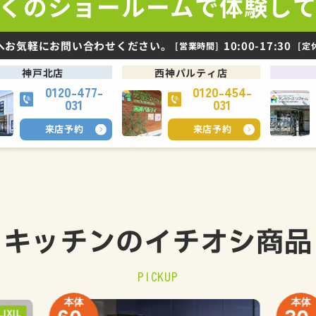
くの
ショールームで
体験し
へお気軽にお問い合わせください。
10:00-17:30
[営業時間]
[定
神戸北店
西神パルティ店
0120-477-
0120-454-
031
031
来店予約
来店予約
キッチンの
イチオシ商品
PICKUP
本体
本体
LIXIL