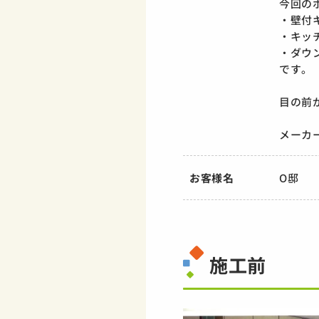
今回の
・壁付
・キッ
・ダウ
です。
目の前
メーカ
お客様名
O邸
施工前