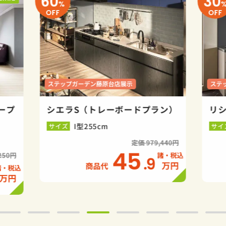
60
30
%
OFF
OFF
ステップガーデン藤原台店展示
ステ
ープ
シエラS（トレーボードプラン）
リ
I型255cm
サイズ
サイ
定価 979,440円
45
250円
.9
万円
商品代
万円