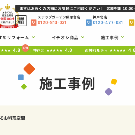
10:00
まずはお近くの店舗にお気軽にご相談ください！
[営業時間]
ステップガーデン
藤原台店
神戸北店
通話
0120-813-031
0120-477-031
無料
すめリフォーム
イチオシ商品
施工事例
179
4.8
4.8
4.
神戸北
西神パルティ
★★★★
★★★★★
★★★★★
施工事例
るお料理空間