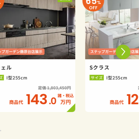
65
%
%
OFF
ップガーデン藤原台店展示
ステップガーデン藤原台店展
シェル
Sクラス
I型255cm
I型255cm
ズ
サイズ
定価 1,803,450円
143
1
.0
万円
商品代
商品代