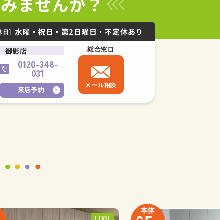
てみませんか？
水曜・祝日・第2日曜日・不定休あり
休日]
総合窓口
御影店
0120-348-
031
メール相談
来店予約
本体
LIXIL