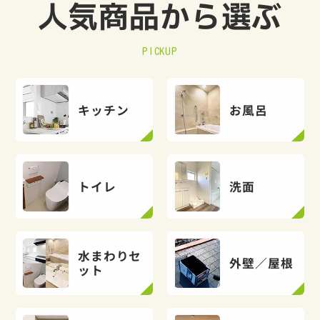
人気商品から選ぶ
PICKUP
キッチン
お風呂
トイレ
洗面
水まわりセ
外壁／屋根
ット