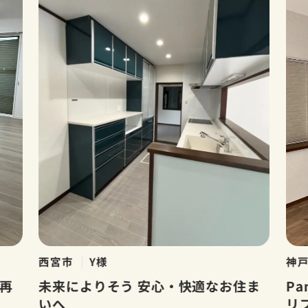
西宮市
Y様
神
再
未来によりそう 安心・快適なお住ま
Pa
いへ
リ