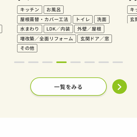
キッチン
お風呂
キ
屋根葺替・カバー工法
トイレ
洗面
玄
水まわり
LDK／内装
外壁／屋根
増改築／全面リフォーム
玄関ドア／窓
その他
一覧をみる