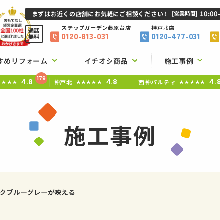
10:00
まずはお近くの店舗にお気軽にご相談ください！
[営業時間]
ステップガーデン
藤原台店
神戸北店
通話
0120-813-031
0120-477-031
無料
すめリフォーム
イチオシ商品
施工事例
179
4.8
4.8
4.
神戸北
西神パルティ
★★★★
★★★★★
★★★★★
施工事例
クブルーグレーが映える