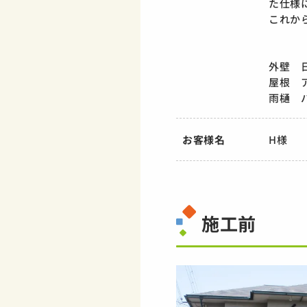
た仕様
これか
外壁 日
屋根 
雨樋 
お客様名
H様
施工前