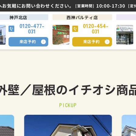
へお気軽にお問い合わせください。
10:00-17:30
[営業時間]
[定
神戸北店
西神パルティ店
0120-477-
0120-454-
031
031
来店予約
来店予約
外壁／屋根の
イチオシ商
PICKUP