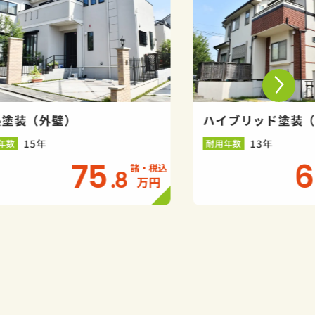
熱塗装（外壁）
ハイブリッド塗装
15年
13年
年数
耐用年数
75
6
.8
万円