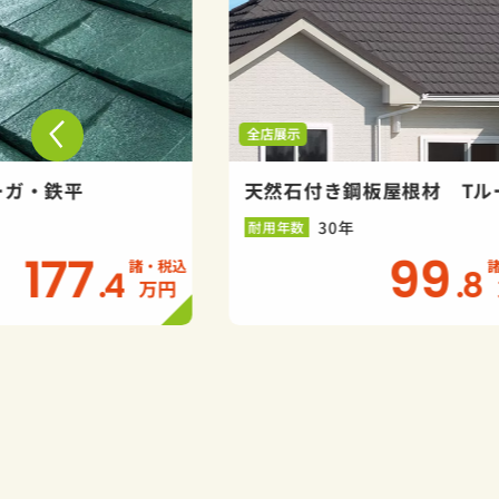
全店展示
ーガ・鉄平
天然石付き鋼板屋根材 Tル
30年
耐用年数
177
99
.4
.8
万円