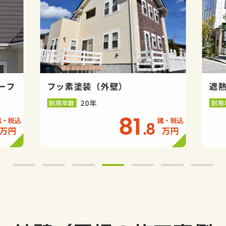
ーフ
フッ素塗装（外壁）
遮
20年
耐用年数
耐用
81
.8
万円
万円