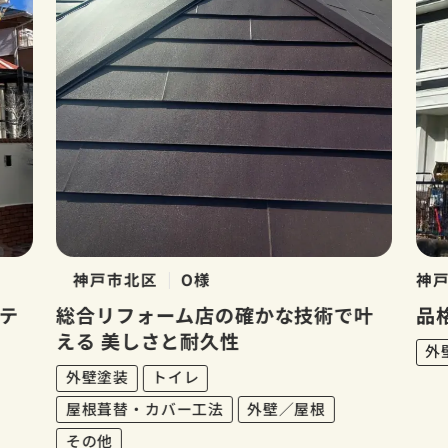
神戸市北区
O様
神
テ
総合リフォーム店の確かな技術で叶
品
える 美しさと耐久性
外
外壁塗装
トイレ
屋根葺替・カバー工法
外壁／屋根
その他