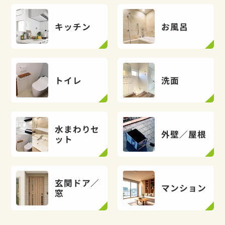
キッチン
お風呂
トイレ
洗面
水まわりセ
外壁／屋根
ット
玄関ドア／
マンション
窓