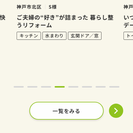
神戸市北区
S様
神
快
ご夫婦の“好き”が詰まった 暮らし整
い
うリフォーム
デ
キッチン
水まわり
玄関ドア／窓
ト
一覧をみる