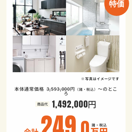
特価
写真はイメージです
本体通常価格
3,593,000
円
～のとこ
（諸・税込）
ろ
1,492,000円
商品代
249
.0
万円
合計