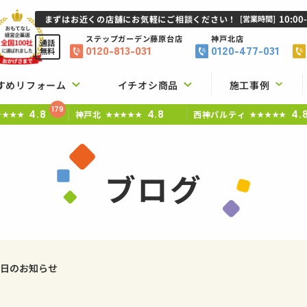
10:00
まずはお近くの店舗にお気軽にご相談ください！
[営業時間]
ステップガーデン
藤原台店
神戸北店
通話
0120-813-031
0120-477-031
無料
すめリフォーム
イチオシ商品
施工事例
179
4.8
4.8
4.
神戸北
西神パルティ
★★★★
★★★★★
★★★★★
ブログ
定休日のお知らせ