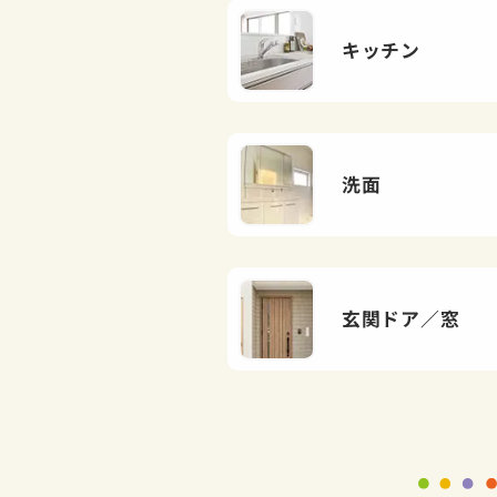
キッチン
洗面
玄関ドア／窓