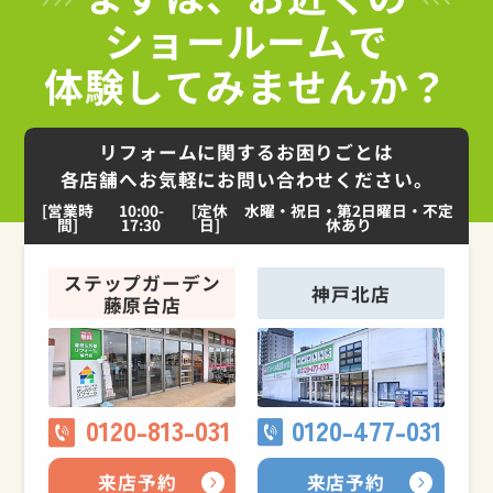
ショールームで
体験してみませんか？
リフォームに関するお困りごとは
各店舗へお気軽にお問い合わせください。
[営業時
10:00-
[定休
水曜・祝日・第2日曜日・不定
間]
17:30
日]
休あり
ステップガーデン
神戸北店
藤原台店
0120-813-031
0120-477-031
来店予約
来店予約