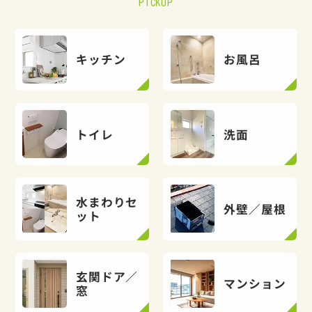
PICKUP
キッチン
お風呂
トイレ
洗面
水まわりセ
外壁／屋根
ット
玄関ドア／
マンション
窓