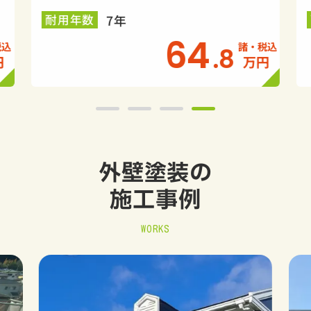
7年
耐用年数
64
.8
円
万円
外壁塗装の
施工事例
WORKS