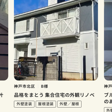
神戸市北区
B様
神
叶
品格をまとう 集合住宅の外観リノベ
ブ
の
外壁塗装
屋根塗装
外壁／屋根
外