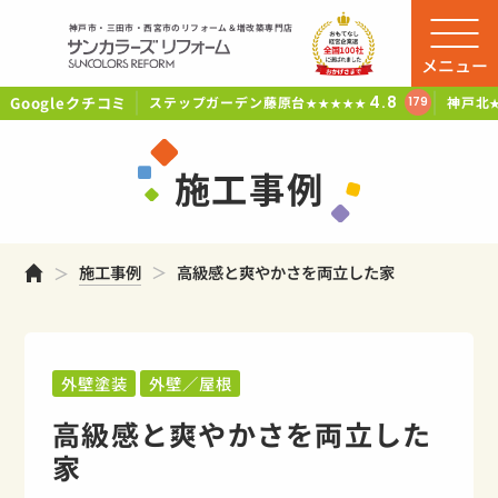
神戸市・三田市・西宮市のリフォーム＆増改築専門店
メニュー
Googleクチコミ
4.8
ステップガーデン藤原台
神戸北
179
★★★★★
施工事例
ホーム
施工事例
高級感と爽やかさを両立した家
外壁塗装
外壁／屋根
高級感と爽やかさを両立した
家