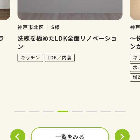
神戸市北区
S様
神
ラ
洗練を極めたLDK全面リノベーショ
～
ン
ン
キッチン
LDK／内装
キ
水
増
一覧をみる