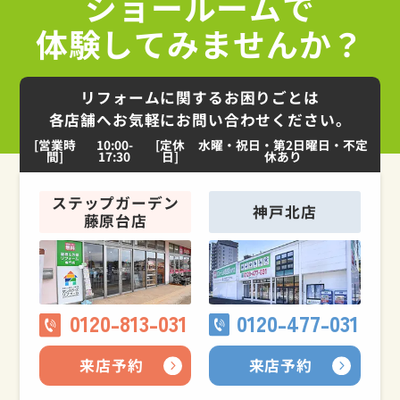
ショールームで
体験してみませんか？
リフォームに関するお困りごとは
各店舗へお気軽にお問い合わせください。
[営業時
10:00-
[定休
水曜・祝日・第2日曜日・不定
間]
17:30
日]
休あり
ステップガーデン
神戸北店
藤原台店
0120-813-031
0120-477-031
来店予約
来店予約