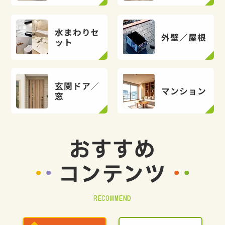
水まわりセ
外壁／屋根
ット
玄関ドア／
マンション
窓
おすすめ
コンテンツ
RECOMMEND