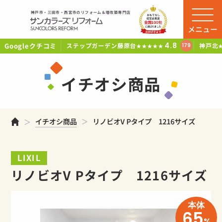
神戸市・三田市・西宮市のリフォーム＆増改築専門店
メニュー
Googleクチコミ
4.8
ステップガーデン藤原台
神戸北
179
★★★★★
イチオシ商品
ホーム
イチオシ商品
リノビオV Pタイプ 1216サイズ
LIXIL
リノビオV Pタイプ 1216サイズ
本体
65
%