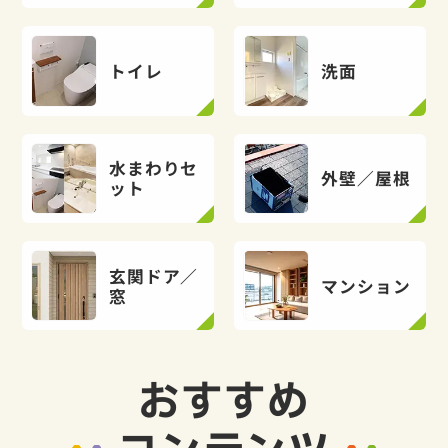
トイレ
洗面
水まわりセ
外壁／屋根
ット
玄関ドア／
マンション
窓
おすすめ