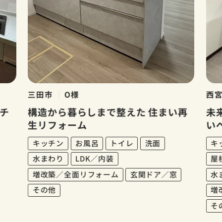
三田市
O様
西
チ
構造から暮らしまで整えた 住まい再
未
生リフォーム
い
キッチン
お風呂
トイレ
洗面
キ
水まわり
LDK／内装
屋
増改築／全面リフォーム
玄関ドア／窓
水
その他
増
そ