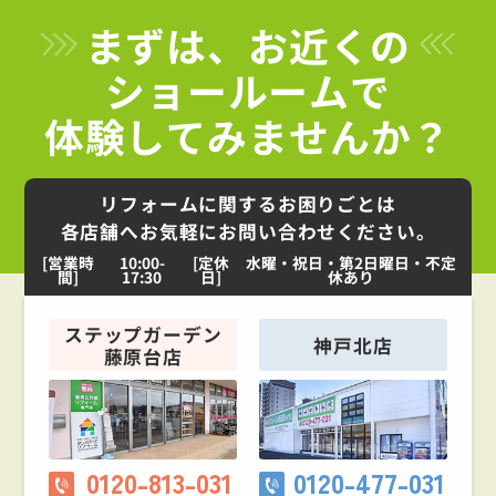
まずは、お近くの
ショールームで
体験してみませんか？
リフォームに関するお困りごとは
各店舗へお気軽にお問い合わせください。
[営業時
10:00-
[定休
水曜・祝日・第2日曜日・不定
間]
17:30
日]
休あり
ステップガーデン
神戸北店
藤原台店
0120-813-031
0120-477-031