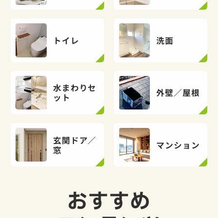
トイレ
洗面
水まわりセ
外壁／屋根
ット
玄関ドア／
マンション
窓
おすすめ