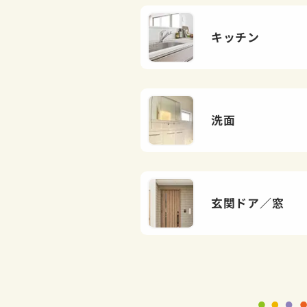
キッチン
洗面
玄関ドア／窓