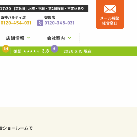
-17:30
[定休日]
水曜・祝日・第2日曜日・不定休あり
西神パルティ店
御影店
メール相談
0120-454-031
0120-348-031
総合窓口
店舗情報
会社案内
64
6
8
3.8
御影
現在
★★★★☆
2026.6.15
台ショールームで