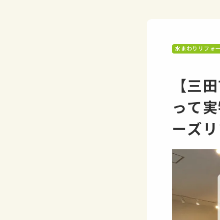
水まわりリフォ
【三田
って実
ーズリ