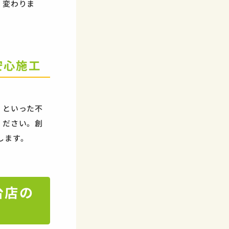
く変わりま
安心施工
」といった不
ください。創
します。
台店の