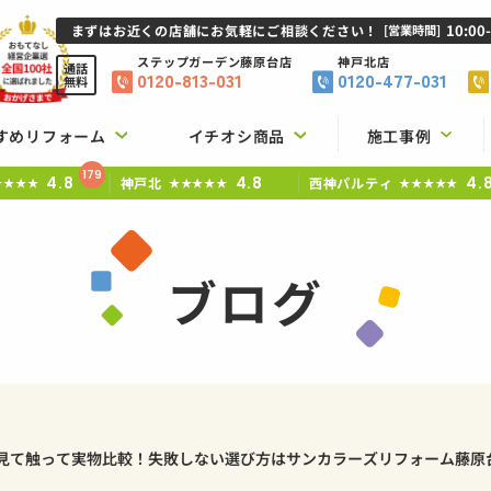
10:00
まずはお近くの店舗にお気軽にご相談ください！
[営業時間]
ステップガーデン
藤原台店
神戸北店
通話
0120-813-031
0120-477-031
無料
すめリフォーム
イチオシ商品
施工事例
179
4.8
4.8
4.
神戸北
西神パルティ
★★★★
★★★★★
★★★★★
ブログ
見て触って実物比較！失敗しない選び方はサンカラーズリフォーム藤原