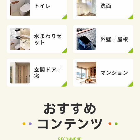
トイレ
洗面
水まわりセ
外壁／屋根
ット
玄関ドア／
マンション
窓
おすすめ
コンテンツ
RECOMMEND