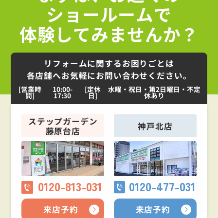
ショールームで
体験してみませんか？
リフォームに関するお困りごとは
各店舗へお気軽にお問い合わせください。
[営業時
10:00-
[定休
水曜・祝日・第2日曜日・不定
間]
17:30
日]
休あり
ステップガーデン
神戸北店
藤原台店
0120-813-031
0120-477-031
来店予約
来店予約