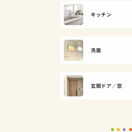
キッチン
洗面
玄関ドア／窓