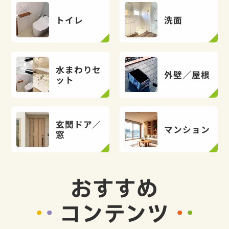
トイレ
洗面
水まわりセ
外壁／屋根
ット
玄関ドア／
マンション
窓
おすすめ
コンテンツ