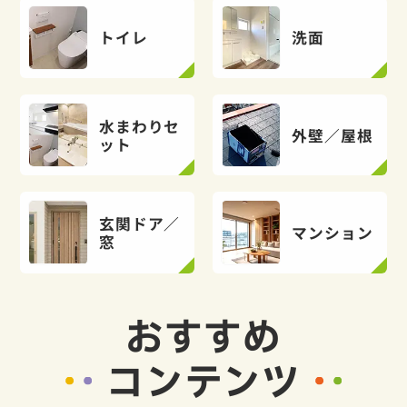
トイレ
洗面
水まわりセ
外壁／屋根
ット
玄関ドア／
マンション
窓
おすすめ
コンテンツ