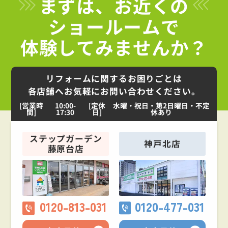
まずは、お近くの
ショールームで
体験してみませんか？
リフォームに関するお困りごとは
各店舗へお気軽にお問い合わせください。
[営業時
10:00-
[定休
水曜・祝日・第2日曜日・不定
間]
17:30
日]
休あり
ステップガーデン
神戸北店
藤原台店
0120-813-031
0120-477-031