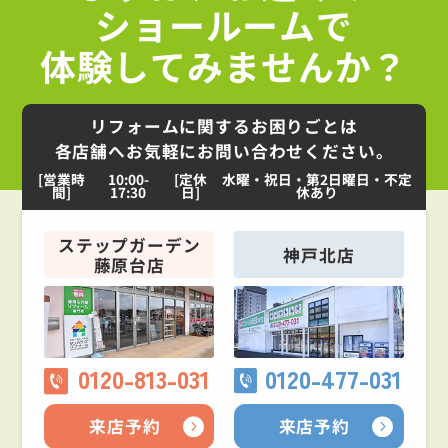
ショールームで
体験してみませんか？
リフォームに関するお困りごとは
各店舗へお気軽にお問い合わせください。
[営業時
10:00-
[定休
水曜・祝日・第2日曜日・不定
間]
17:30
日]
休あり
ステップガーデン
神戸北店
藤原台店
0120-813-031
0120-477-031
来店予約
来店予約