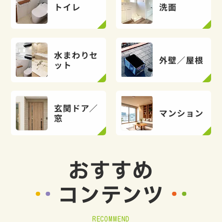
トイレ
洗面
水まわりセ
外壁／屋根
ット
玄関ドア／
マンション
窓
おすすめ
コンテンツ
RECOMMEND