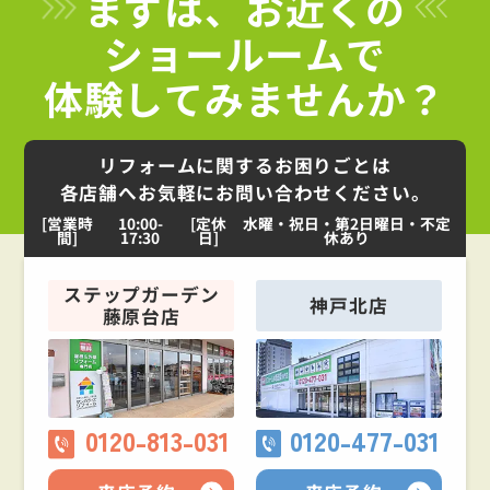
まずは、お近くの
ショールームで
体験してみませんか？
リフォームに関するお困りごとは
各店舗へお気軽にお問い合わせください。
[営業時
10:00-
[定休
水曜・祝日・第2日曜日・不定
間]
17:30
日]
休あり
ステップガーデン
神戸北店
藤原台店
0120-813-031
0120-477-031