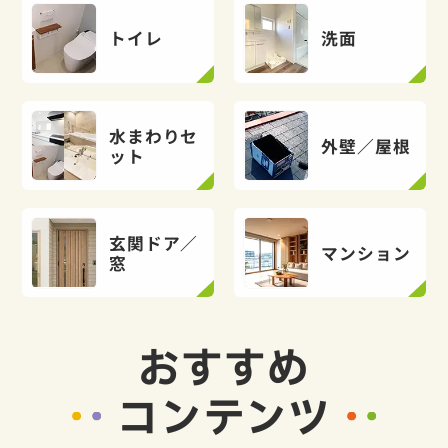
トイレ
洗面
水まわりセ
外壁／屋根
ット
玄関ドア／
マンション
窓
おすすめ
コンテンツ