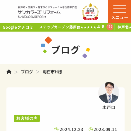
神戸市・三田市・西宮市のリフォーム＆増改築専門店
メニュー
Googleクチコミ
4.8
ステップガーデン藤原台
神戸北
179
★★★★★
ブログ
ホーム
ブログ
明石市H様
木戸口
お客様の声
2024.12.23
2023.09.11