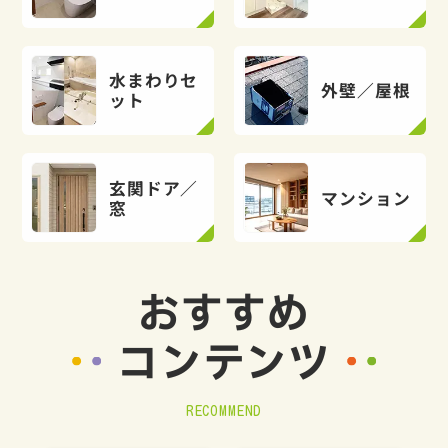
水まわりセ
外壁／屋根
ット
玄関ドア／
マンション
窓
おすすめ
コンテンツ
RECOMMEND