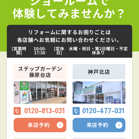
ショールームで
体験してみませんか？
リフォームに関するお困りごとは
各店舗へお気軽にお問い合わせください。
[営業時
10:00-
[定休
水曜・祝日・第2日曜日・不定
間]
17:30
日]
休あり
ステップガーデン
神戸北店
藤原台店
0120-813-031
0120-477-031
来店予約
来店予約