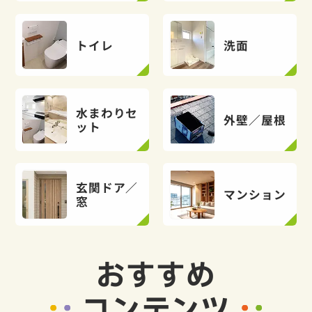
トイレ
洗面
水まわりセ
外壁／屋根
ット
玄関ドア／
マンション
窓
おすすめ
コンテンツ