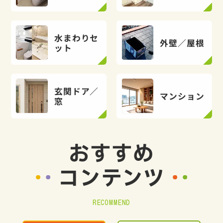
水まわりセ
外壁／屋根
ット
玄関ドア／
マンション
窓
おすすめ
コンテンツ
RECOMMEND