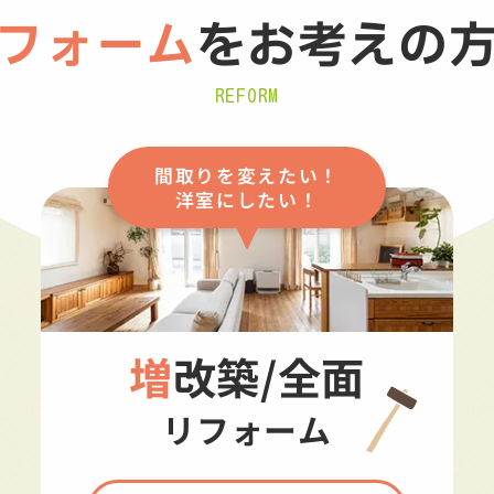
フォーム
を
お考えの
REFORM
間取りを変えたい！
洋室にしたい！
増改築/全面
リフォーム