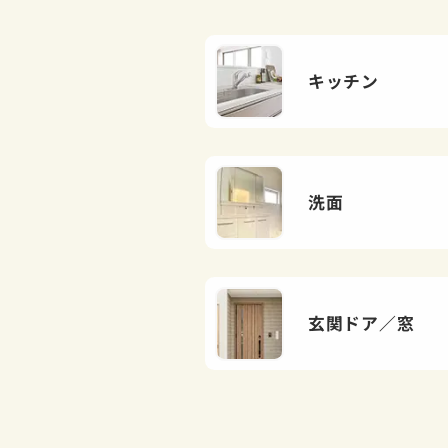
キッチン
洗面
玄関ドア／窓