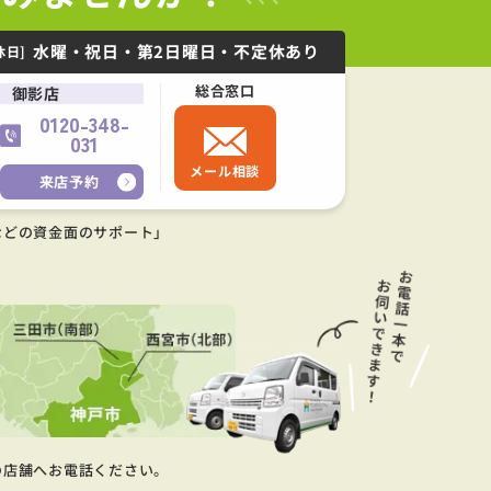
水曜・祝日・第2日曜日・不定休あり
休日]
総合窓口
御影店
0120-348-
031
メール相談
来店予約
などの資金面のサポート」
の店舗へお電話ください。