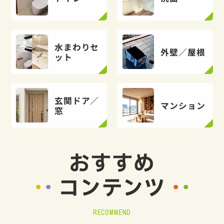
水まわりセ
外壁／屋根
ット
玄関ドア／
マンション
窓
おすすめ
コンテンツ
RECOMMEND