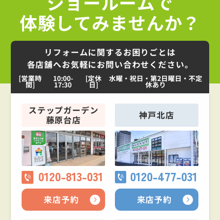
ショールームで
体験してみませんか？
リフォームに関するお困りごとは
各店舗へお気軽にお問い合わせください。
[営業時
10:00-
[定休
水曜・祝日・第2日曜日・不定
間]
17:30
日]
休あり
ステップガーデン
神戸北店
藤原台店
0120-813-031
0120-477-031
来店予約
来店予約