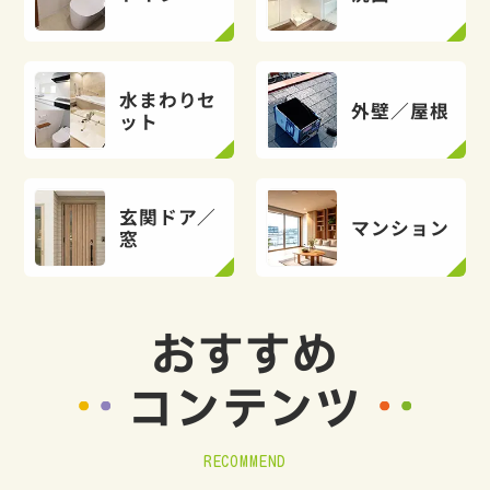
水まわりセ
外壁／屋根
ット
玄関ドア／
マンション
窓
おすすめ
コンテンツ
RECOMMEND