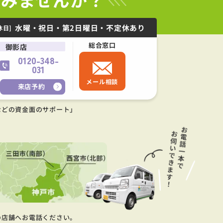
水曜・祝日・第2日曜日・不定休あり
休日]
総合窓口
御影店
0120-348-
031
メール相談
来店予約
などの資金面のサポート」
の店舗へお電話ください。