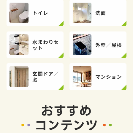
トイレ
洗面
水まわりセ
外壁／屋根
ット
玄関ドア／
マンション
窓
おすすめ
コンテンツ