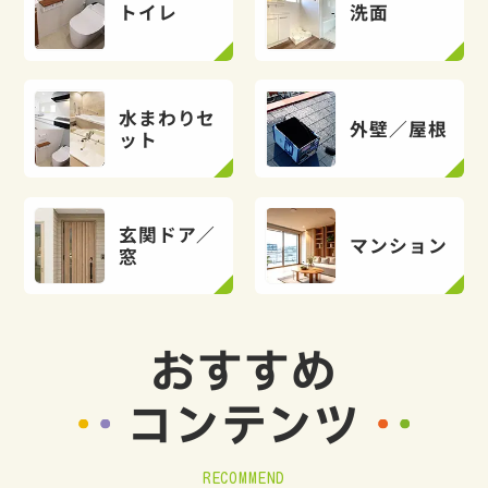
トイレ
洗面
水まわりセ
外壁／屋根
ット
玄関ドア／
マンション
窓
おすすめ
コンテンツ
RECOMMEND