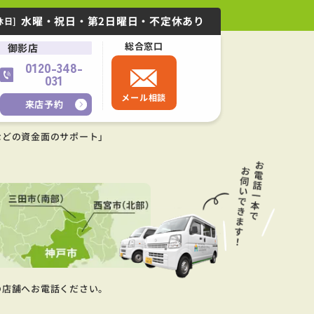
水曜・祝日・第2日曜日・不定休あり
休日]
総合窓口
御影店
0120-348-
031
メール相談
来店予約
などの資金面のサポート」
の店舗へお電話ください。