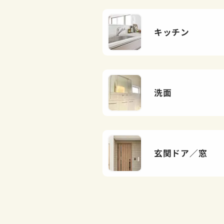
キッチン
洗面
玄関ドア／窓