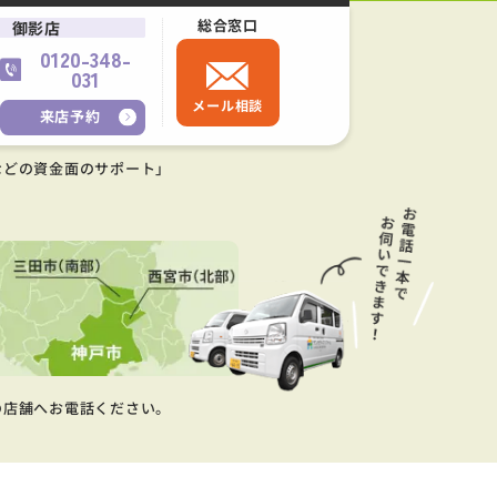
総合窓口
御影店
0120-348-
031
メール相談
来店予約
などの資金面のサポート」
の店舗へお電話ください。