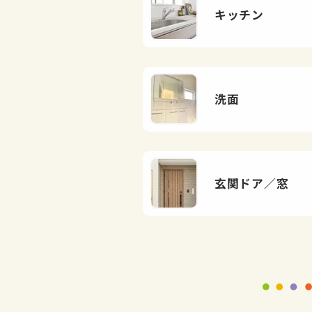
キッチン
洗面
玄関ドア／窓