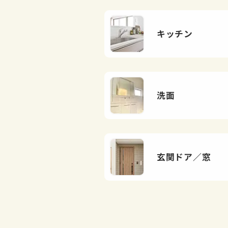
キッチン
洗面
玄関ドア／窓