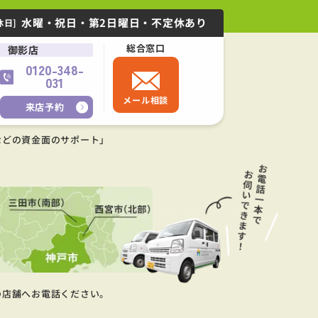
水曜・祝日・第2日曜日・不定休あり
休日]
総合窓口
御影店
0120-348-
031
メール相談
来店予約
などの資金面のサポート」
の店舗へお電話ください。