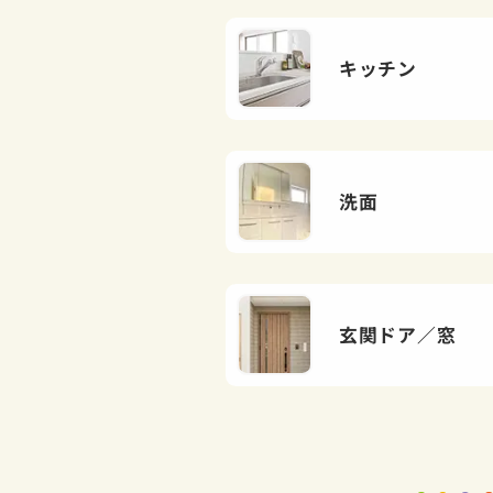
キッチン
洗面
玄関ドア／窓