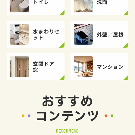
トイレ
洗面
水まわりセ
外壁／屋根
ット
玄関ドア／
マンション
窓
おすすめ
コンテンツ
RECOMMEND