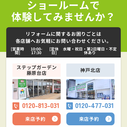
ショールームで
体験してみませんか？
リフォームに関するお困りごとは
各店舗へお気軽にお問い合わせください。
[営業時
10:00-
[定休
水曜・祝日・第2日曜日・不定
間]
17:30
日]
休あり
ステップガーデン
神戸北店
藤原台店
0120-813-031
0120-477-031
来店予約
来店予約