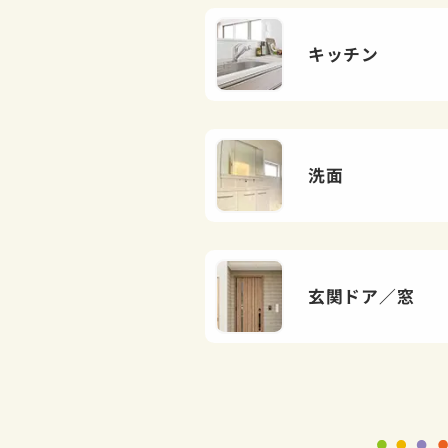
キッチン
洗面
玄関ドア／窓