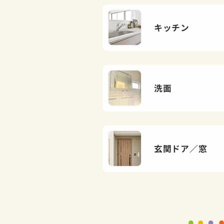
キッチン
洗面
玄関ドア／窓