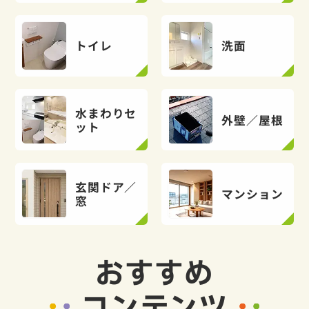
トイレ
洗面
水まわりセ
外壁／屋根
ット
玄関ドア／
マンション
窓
おすすめ