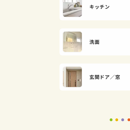
キッチン
洗面
玄関ドア／窓