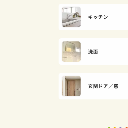
キッチン
洗面
玄関ドア／窓