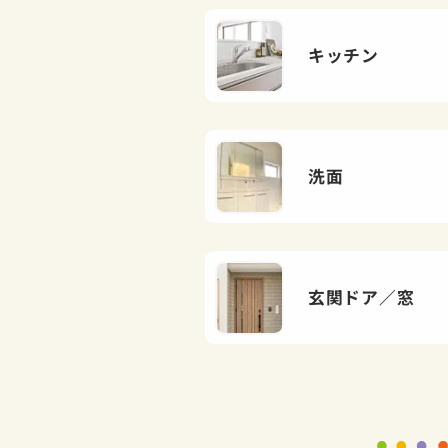
キッチン
洗面
玄関ドア／窓