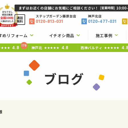
10:00
まずはお近くの店舗にお気軽にご相談ください！
[営業時間]
ステップガーデン
藤原台店
神戸北店
通話
0120-813-031
0120-477-031
無料
すめリフォーム
イチオシ商品
施工事例
179
4.8
4.8
4.
神戸北
西神パルティ
★★★★
★★★★★
★★★★★
ブログ
様