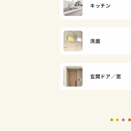
キッチン
洗面
玄関ドア／窓